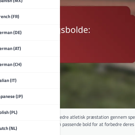
panish (MX)
rench (FR)
erman (DE)
erman (AT)
erman (CH)
alian (IT)
apanese (JP)
olish (PL)
er er skræddersyet til at forbedre atletisk præstation gennem spe
nktioner kan atleter vælge den passende bold for at forbedre deres
utch (NL)