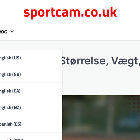
sportcam.co.uk
ROG
nglish (US)
ingsbolde: Størrelse, Vægt
nglish (GB)
nglish (CA)
nglish (NZ)
panish (ES)