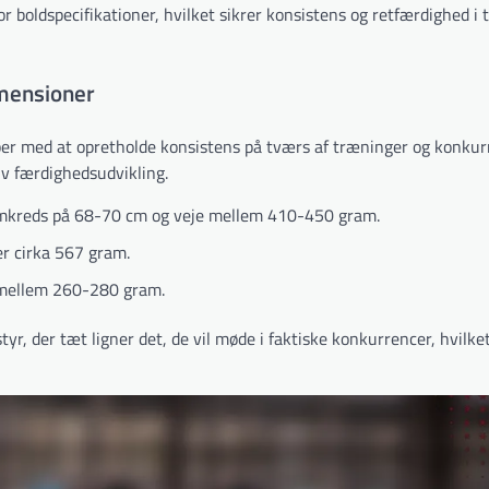
r boldspecifikationer, hvilket sikrer konsistens og retfærdighed i
imensioner
er med at opretholde konsistens på tværs af træninger og konkur
tiv færdighedsudvikling.
n omkreds på 68-70 cm og veje mellem 410-450 gram.
r cirka 567 gram.
 mellem 260-280 gram.
yr, der tæt ligner det, de vil møde i faktiske konkurrencer, hvilke