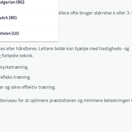
ulgarian (BG)
 størrelse 5, mens ungdomsspillere ofte bruger størrelse 4 eller 3
utch (BE)
atvian (LV)
es eller håndteres. Lettere bolde kan hjælpe med hastigheds- og
forbedre teknik.
 styrketræning.
refleks træning.
r og sikre effektiv træning.
dsniveau for at optimere præstationen og minimere belastningen