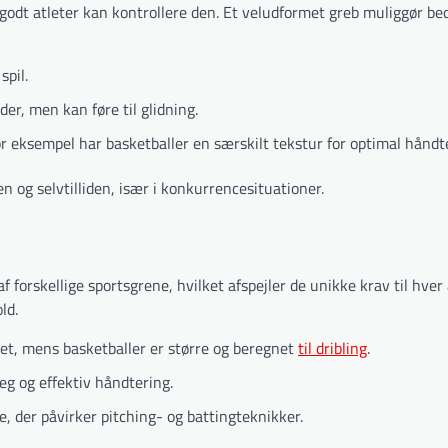
r godt atleter kan kontrollere den. Et veludformet greb muliggør be
spil.
er, men kan føre til glidning.
or eksempel har basketballer en særskilt tekstur for optimal håndt
 og selvtilliden, især i konkurrencesituationer.
 forskellige sportsgrene, hvilket afspejler de unikke krav til hver 
ld.
rket, mens basketballer er større og beregnet
til dribling
.
leg og effektiv håndtering.
e, der påvirker pitching- og battingteknikker.