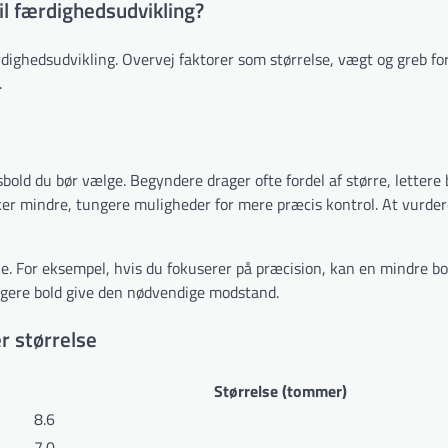
l færdighedsudvikling?
dighedsudvikling. Overvej faktorer som størrelse, vægt og greb for 
.
bold du bør vælge. Begyndere drager ofte fordel af større, lettere 
er mindre, tungere muligheder for mere præcis kontrol. At vurder
le. For eksempel, hvis du fokuserer på præcision, kan en mindre b
ngere bold give den nødvendige modstand.
r størrelse
Størrelse (tommer)
8.6
7.0