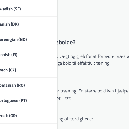
wedish (SE)
anish (DK)
orwegian (NO)
hedsudviklings træningsbolde?
innish (FI)
 egenskaber såsom størrelse, vægt og greb for at forbedre præsta
atleter med at vælge den rigtige bold til effektiv træning.
zech (CZ)
træning
omanian (RO)
leter interagerer med den under træning. En større bold kan hjælp
 præcisionen for avancerede spillere.
ortuguese (PT)
orbedre håndteringen.
reek (GR)
or bedre kontrol og finjustering af færdigheder.
ker træningseffektiviteten.