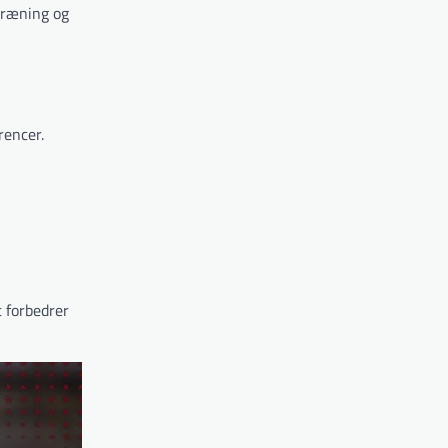
 træning og
rencer.
t forbedrer