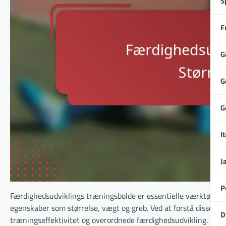
S
F
G
G
G
It
J
P
Færdighedsudviklings træningsbolde er essentielle værktøjer, d
egenskaber som størrelse, vægt og greb. Ved at forstå disse fu
D
træningseffektivitet og overordnede færdighedsudvikling.