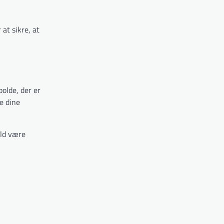
at sikre, at
bolde, der er
e dine
old være