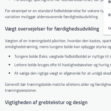
B
For eksempel er en standard fodboldstørrelse for voksne typisk
D
variation muliggør alderssvarende færdighedsudvikling.
Vægt overvejelser for færdighedsudvikling
L
Vægten af en træningsbold påvirker, hvordan den kastes, spark
smidighedstræning, mens tungere bolde kan opbygge styrke og 
Tungere bolde (f.eks. vægtede fodboldbolde) er nyttige til
Lettere bolde bruges ofte til hastighedsøvelser og hurtig 
At vælge den rigtige vægt er afgørende for at undgå skade
Generelt bør træningsbolde matche atletens alder og færdighe
træningssessioner.
Vigtigheden af grebtekstur og design