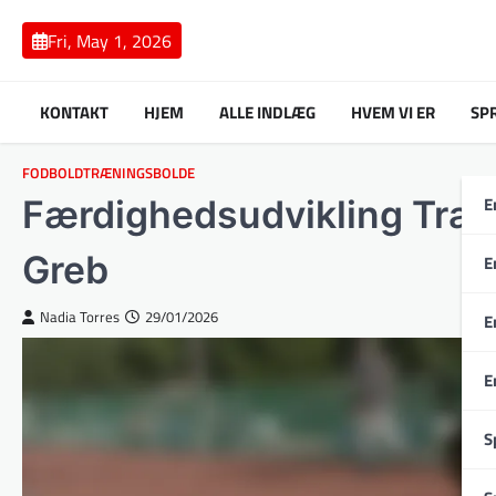
Skip
to
Fri, May 1, 2026
content
KONTAKT
HJEM
ALLE INDLÆG
HVEM VI ER
SP
FODBOLDTRÆNINGSBOLDE
E
Færdighedsudvikling Træn
Greb
E
Nadia Torres
29/01/2026
E
E
S