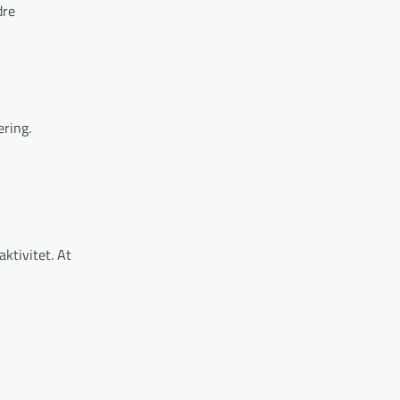
dre
ering.
aktivitet. At