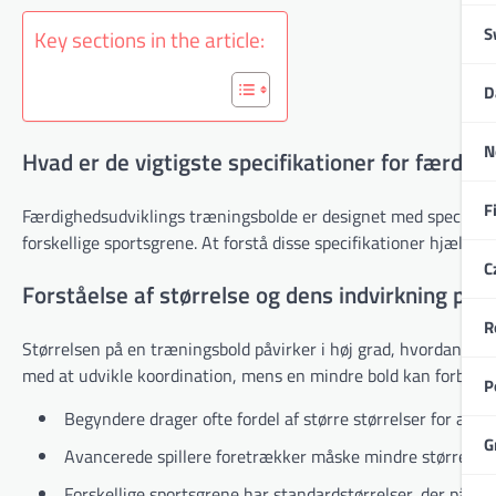
S
Key sections in the article:
D
N
Hvad er de vigtigste specifikationer for færdig
F
Færdighedsudviklings træningsbolde er designet med specifikke
forskellige sportsgrene. At forstå disse specifikationer hjælper 
C
Forståelse af størrelse og dens indvirkning på 
R
Størrelsen på en træningsbold påvirker i høj grad, hvordan at
med at udvikle koordination, mens en mindre bold kan forbedre
P
Begyndere drager ofte fordel af større størrelser for at f
G
Avancerede spillere foretrækker måske mindre størrelser f
Forskellige sportsgrene har standardstørrelser, der påvir