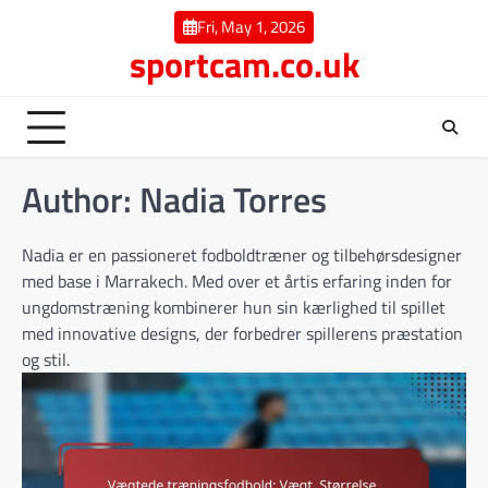
Skip
Fri, May 1, 2026
to
sportcam.co.uk
content
Author:
Nadia Torres
Nadia er en passioneret fodboldtræner og tilbehørsdesigner
med base i Marrakech. Med over et årtis erfaring inden for
ungdomstræning kombinerer hun sin kærlighed til spillet
med innovative designs, der forbedrer spillerens præstation
og stil.